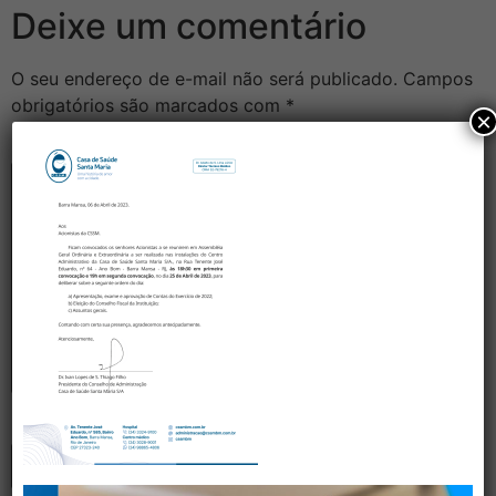
Deixe um comentário
O seu endereço de e-mail não será publicado.
Campos
obrigatórios são marcados com
*
×
Comentário
*
Nome
*